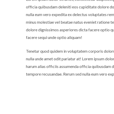
officia quibusdam deleniti eos cupiditate dolore 
nulla eum vero expedita ex delectus voluptates rem 
minus molestiae vel beatae natus eveniet ratione t
dolore dignissimos asperiores dicta facere optio
facere sequi unde optio aliquam!
Tenetur quod quidem in voluptatem corporis dolor
nulla unde amet odit pariatur at! Lorem ipsum dolor
harum alias officiis assumenda officia quibusdam 
tempore recusandae. Rerum sed nulla eum vero expe