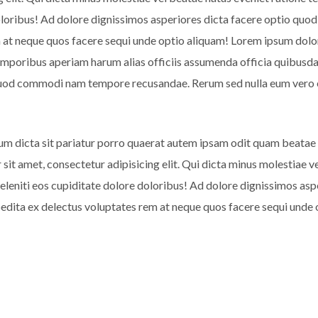
doloribus! Ad dolore dignissimos asperiores dicta facere optio 
at neque quos facere sequi unde optio aliquam! Lorem ipsum dolor s
emporibus aperiam harum alias officiis assumenda officia quibusda
 quod commodi nam tempore recusandae. Rerum sed nulla eum vero 
um dicta sit pariatur porro quaerat autem ipsam odit quam beatae
 sit amet, consectetur adipisicing elit. Qui dicta minus molestiae
deleniti eos cupiditate dolore doloribus! Ad dolore dignissimos a
dita ex delectus voluptates rem at neque quos facere sequi unde 