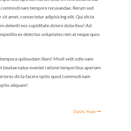
quod commodi nam tempore recusandae. Rerum sed
it amet, consectetur adipisicing elit. Qui dicta
m deleniti eos cupiditate dolore doloribus! Ad
expedita ex delectus voluptates rem at neque quos
 tempora quibusdam illum! Modi velit odio nam
 vel beatae natus eveniet ratione temporibus aperiam
speriores dicta facere optio quod commodi nam
optio aliquam!
Davis Youn