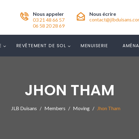
Nous appeler
Nous écrire
contact@jlbduisans.c
03 21 48 66 57
06 58 20 28 69
E
REVÊTEMENT DE SOL
MENUISERIE
AMÉN
JHON THAM
JLB Duisans
Members
Moving
Jhon Tham