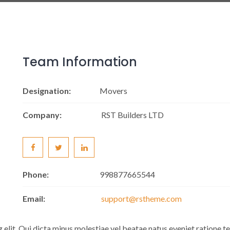
Team Information
Designation:
Movers
Company:
RST Builders LTD
Phone:
998877665544
Email:
support@rstheme.com
g elit. Qui dicta minus molestiae vel beatae natus eveniet ratione