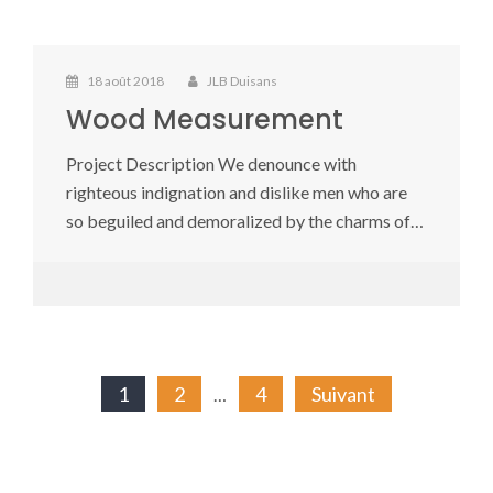
18 août 2018
JLB Duisans
Wood Measurement
Project Description We denounce with
righteous indignation and dislike men who are
so beguiled and demoralized by the charms of…
Pagination
1
2
4
Suivant
…
des
publications